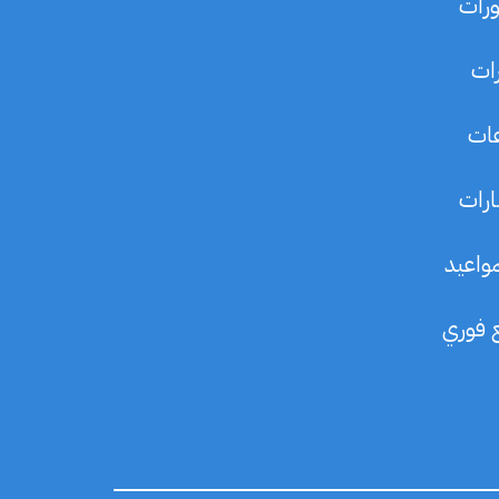
ورات
رات
عات
ارات
مواعيد
ع فوري