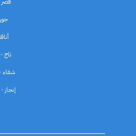
قصر -
جوري
أناق
تاج -
شفاء - 
إنجاز -